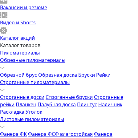
Вакансии и резюме
Видео и Shorts
Каталог акций
Каталог товаров
Пиломатериалы
Обрезные пиломатериалы
Обрезной брус
Обрезная доска
Бруски
Рейки
Строганные пиломатериалы
Строганные доски
Строганные бруски
Строганные
рейки
Планкен
Палубная доска
Плинтус
Наличник
Раскладка
Уголок
Листовые пиломатериалы
Фанера ФК
Фанера ФСФ влагостойкая
Фанера