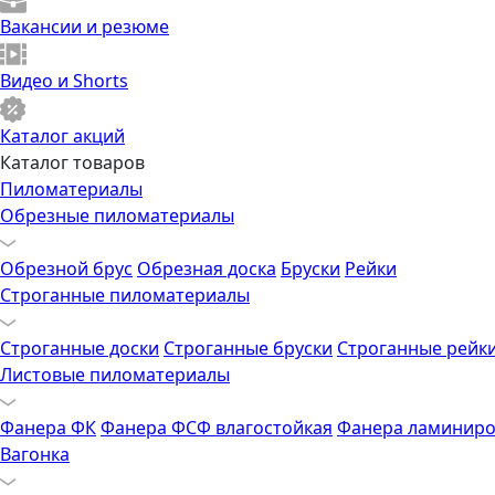
Вакансии и резюме
Видео и Shorts
Каталог акций
Каталог товаров
Пиломатериалы
Обрезные пиломатериалы
Обрезной брус
Обрезная доска
Бруски
Рейки
Строганные пиломатериалы
Строганные доски
Строганные бруски
Строганные рейк
Листовые пиломатериалы
Фанера ФК
Фанера ФСФ влагостойкая
Фанера ламиниро
Вагонка