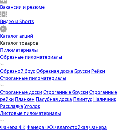
Вакансии и резюме
Видео и Shorts
Каталог акций
Каталог товаров
Пиломатериалы
Обрезные пиломатериалы
Обрезной брус
Обрезная доска
Бруски
Рейки
Строганные пиломатериалы
Строганные доски
Строганные бруски
Строганные
рейки
Планкен
Палубная доска
Плинтус
Наличник
Раскладка
Уголок
Листовые пиломатериалы
Фанера ФК
Фанера ФСФ влагостойкая
Фанера