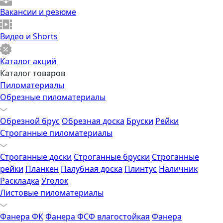
Вакансии и резюме
Видео и Shorts
Каталог акций
Каталог товаров
Пиломатериалы
Обрезные пиломатериалы
Обрезной брус
Обрезная доска
Бруски
Рейки
Строганные пиломатериалы
Строганные доски
Строганные бруски
Строганные
рейки
Планкен
Палубная доска
Плинтус
Наличник
Раскладка
Уголок
Листовые пиломатериалы
Фанера ФК
Фанера ФСФ влагостойкая
Фанера