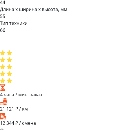
44
Длина х ширина х высота, мм
55
Тип техники
66
4 часа
/ мин. заказ
21 121
₽ / км
12 344
₽ / смена