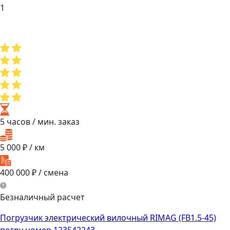
1
5 часов
/ мин. заказ
5 000
₽ / км
400 000
₽ / смена
Безналичный расчет
Погрузчик электрический вилочный RIMAG (FB1.5-45)
погру номер 123542243