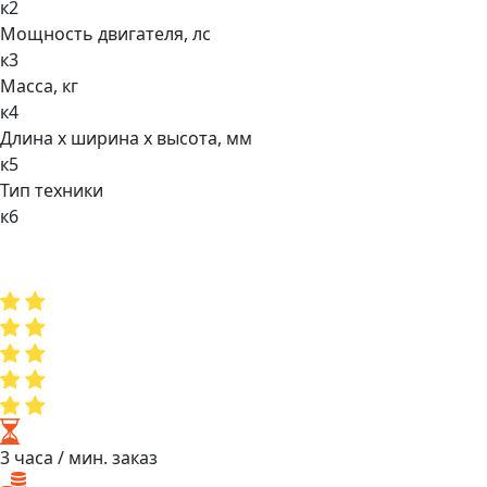
к2
Мощнocть двигaтеля, лс
к3
Масса, кг
к4
Длина х ширина х высота, мм
к5
Тип техники
к6
3 часа
/ мин. заказ