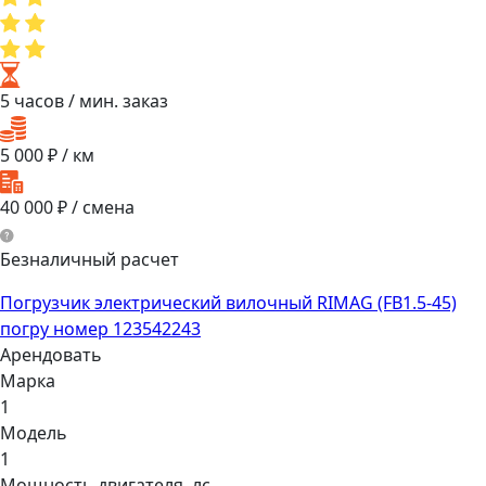
5 часов
/ мин. заказ
5 000
₽ / км
40 000
₽ / смена
Безналичный расчет
Погрузчик электрический вилочный RIMAG (FB1.5-45)
погру номер 123542243
Арендовать
Марка
1
Модель
1
Мощнocть двигaтеля, лс