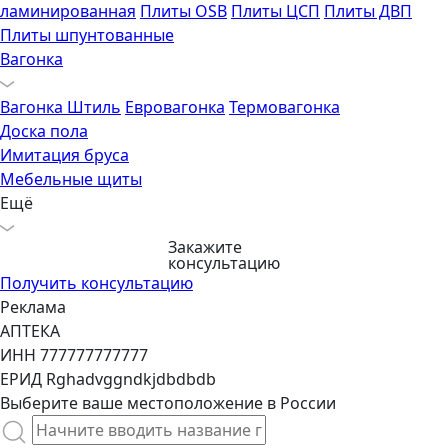
ламинированная
Плиты OSB
Плиты ЦСП
Плиты ДВП
Плиты шпунтованные
Вагонка
Вагонка Штиль
Евровагонка
Термовагонка
Доска пола
Имитация бруса
Мебельные щиты
Ещё
Закажите
консультацию
Получить консультацию
Реклама
АПТЕКА
ИНН 777777777777
ЕРИД Rghadvggndkjdbdbdb
Выберите ваше местоположение в России