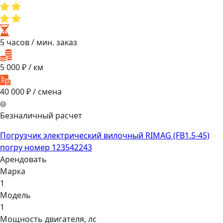
5 часов
/ мин. заказ
5 000
₽ / км
40 000
₽ / смена
Безналичный расчет
Погрузчик электрический вилочный RIMAG (FB1.5-45)
погру номер 123542243
Арендовать
Марка
1
Модель
1
Мощнocть двигaтеля, лс