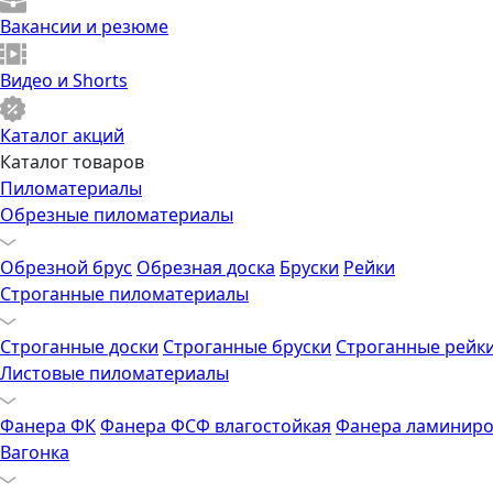
Вакансии и резюме
Видео и Shorts
Каталог акций
Каталог товаров
Пиломатериалы
Обрезные пиломатериалы
Обрезной брус
Обрезная доска
Бруски
Рейки
Строганные пиломатериалы
Строганные доски
Строганные бруски
Строганные рейк
Листовые пиломатериалы
Фанера ФК
Фанера ФСФ влагостойкая
Фанера ламиниро
Вагонка