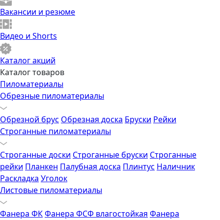
Вакансии и резюме
Видео и Shorts
Каталог акций
Каталог товаров
Пиломатериалы
Обрезные пиломатериалы
Обрезной брус
Обрезная доска
Бруски
Рейки
Строганные пиломатериалы
Строганные доски
Строганные бруски
Строганные
рейки
Планкен
Палубная доска
Плинтус
Наличник
Раскладка
Уголок
Листовые пиломатериалы
Фанера ФК
Фанера ФСФ влагостойкая
Фанера