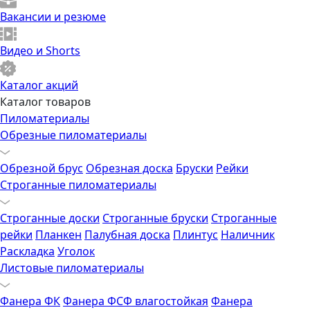
Вакансии и резюме
Видео и Shorts
Каталог акций
Каталог товаров
Пиломатериалы
Обрезные пиломатериалы
Обрезной брус
Обрезная доска
Бруски
Рейки
Строганные пиломатериалы
Строганные доски
Строганные бруски
Строганные
рейки
Планкен
Палубная доска
Плинтус
Наличник
Раскладка
Уголок
Листовые пиломатериалы
Фанера ФК
Фанера ФСФ влагостойкая
Фанера