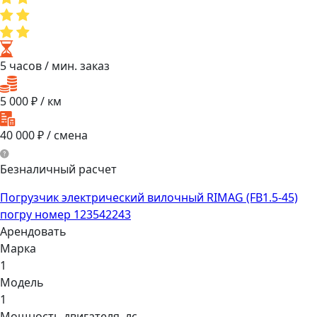
5 часов
/ мин. заказ
5 000
₽ / км
40 000
₽ / смена
Безналичный расчет
Погрузчик электрический вилочный RIMAG (FB1.5-45)
погру номер 123542243
Арендовать
Марка
1
Модель
1
Мощнocть двигaтеля, лс