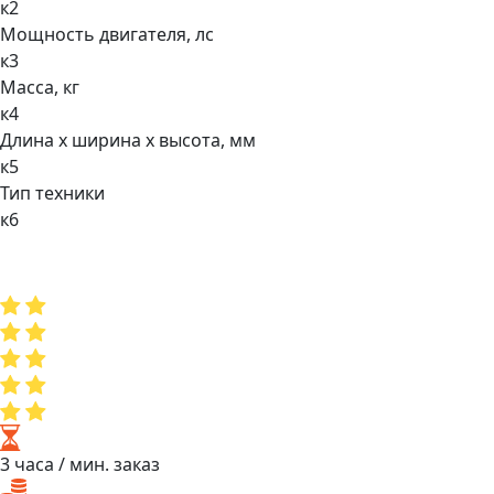
к2
Мощнocть двигaтеля, лс
к3
Масса, кг
к4
Длина х ширина х высота, мм
к5
Тип техники
к6
3 часа
/ мин. заказ