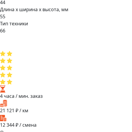
44
Длина х ширина х высота, мм
55
Тип техники
66
4 часа
/ мин. заказ
21 121
₽ / км
12 344
₽ / смена