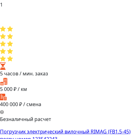
1
5 часов
/ мин. заказ
5 000
₽ / км
400 000
₽ / смена
Безналичный расчет
Погрузчик электрический вилочный RIMAG (FB1.5-45)
погру номер 123542243