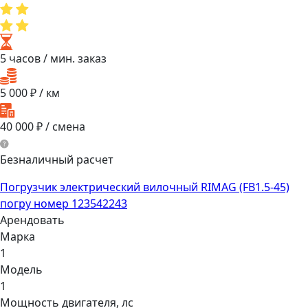
5 часов
/ мин. заказ
5 000
₽ / км
40 000
₽ / смена
Безналичный расчет
Погрузчик электрический вилочный RIMAG (FB1.5-45)
погру номер 123542243
Арендовать
Марка
1
Модель
1
Мощнocть двигaтеля, лс