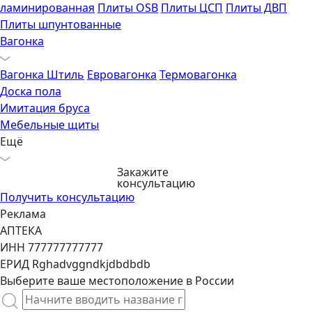
ламинированная
Плиты OSB
Плиты ЦСП
Плиты ДВП
Плиты шпунтованные
Вагонка
Вагонка Штиль
Евровагонка
Термовагонка
Доска пола
Имитация бруса
Мебельные щиты
Ещё
Закажите
консультацию
Получить консультацию
Реклама
АПТЕКА
ИНН 777777777777
ЕРИД Rghadvggndkjdbdbdb
Выберите ваше местоположение в России