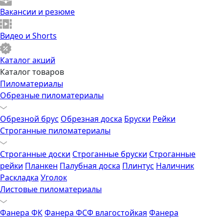
Вакансии и резюме
Видео и Shorts
Каталог акций
Каталог товаров
Пиломатериалы
Обрезные пиломатериалы
Обрезной брус
Обрезная доска
Бруски
Рейки
Строганные пиломатериалы
Строганные доски
Строганные бруски
Строганные
рейки
Планкен
Палубная доска
Плинтус
Наличник
Раскладка
Уголок
Листовые пиломатериалы
Фанера ФК
Фанера ФСФ влагостойкая
Фанера