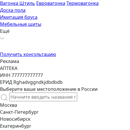
Вагонка Штиль
Евровагонка
Термовагонка
Доска пола
Имитация бруса
Мебельные щиты
Ещё
Получить консультацию
еклама
ПТЕКА
НН 777777777777
РИД Rghadvggndkjdbdbdb
Выберите ваше местоположение в России
Москва
Санкт-Петербург
Новосибирск
Екатеринбург