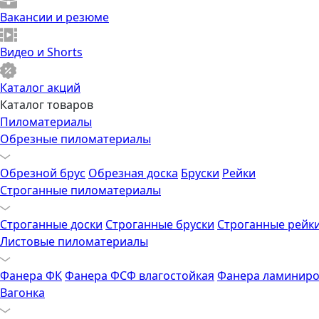
Вакансии и резюме
Видео и Shorts
Каталог акций
Каталог товаров
Пиломатериалы
Обрезные пиломатериалы
Обрезной брус
Обрезная доска
Бруски
Рейки
Строганные пиломатериалы
Строганные доски
Строганные бруски
Строганные рейк
Листовые пиломатериалы
Фанера ФК
Фанера ФСФ влагостойкая
Фанера ламиниро
Вагонка