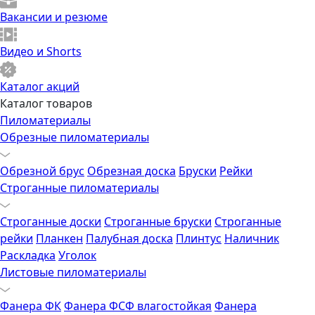
Вакансии и резюме
Видео и Shorts
Каталог акций
Каталог товаров
Пиломатериалы
Обрезные пиломатериалы
Обрезной брус
Обрезная доска
Бруски
Рейки
Строганные пиломатериалы
Строганные доски
Строганные бруски
Строганные
рейки
Планкен
Палубная доска
Плинтус
Наличник
Раскладка
Уголок
Листовые пиломатериалы
Фанера ФК
Фанера ФСФ влагостойкая
Фанера