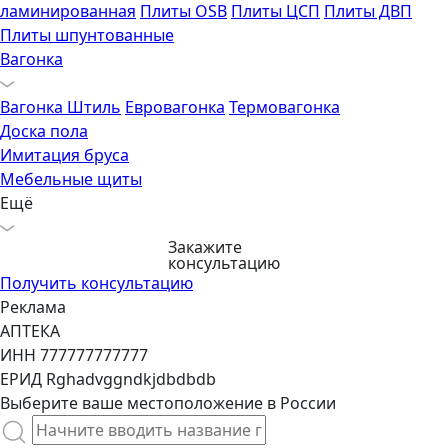
ламинированная
Плиты OSB
Плиты ЦСП
Плиты ДВП
Плиты шпунтованные
Вагонка
Вагонка Штиль
Евровагонка
Термовагонка
Доска пола
Имитация бруса
Мебельные щиты
Ещё
Закажите
консультацию
Получить консультацию
Реклама
АПТЕКА
ИНН 777777777777
ЕРИД Rghadvggndkjdbdbdb
Выберите ваше местоположение в России