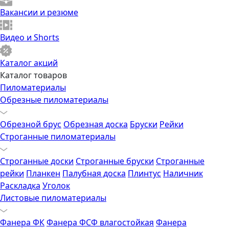
Вакансии и резюме
Видео и Shorts
Каталог акций
Каталог товаров
Пиломатериалы
Обрезные пиломатериалы
Обрезной брус
Обрезная доска
Бруски
Рейки
Строганные пиломатериалы
Строганные доски
Строганные бруски
Строганные
рейки
Планкен
Палубная доска
Плинтус
Наличник
Раскладка
Уголок
Листовые пиломатериалы
Фанера ФК
Фанера ФСФ влагостойкая
Фанера