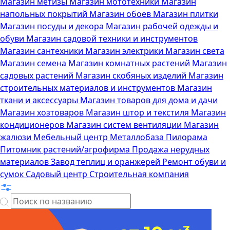
Магазин метизы
Магазин мототехники
Магазин
напольных покрытий
Магазин обоев
Магазин плитки
Магазин посуды и декора
Магазин рабочей одежды и
обуви
Магазин садовой техники и инструментов
Магазин сантехники
Магазин электрики
Магазин света
Магазин семена
Магазин комнатных растений
Магазин
садовых растений
Магазин скобяных изделий
Магазин
строительных материалов и инструментов
Магазин
ткани и аксессуары
Магазин товаров для дома и дачи
Магазин хозтоваров
Магазин штор и текстиля
Магазин
кондиционеров
Магазин систем вентиляции
Магазин
жалюзи
Мебельный центр
Металлобаза
Пилорама
Питомник растений/агрофирма
Продажа нерудных
материалов
Завод теплиц и оранжерей
Ремонт обуви и
сумок
Садовый центр
Строительная компания