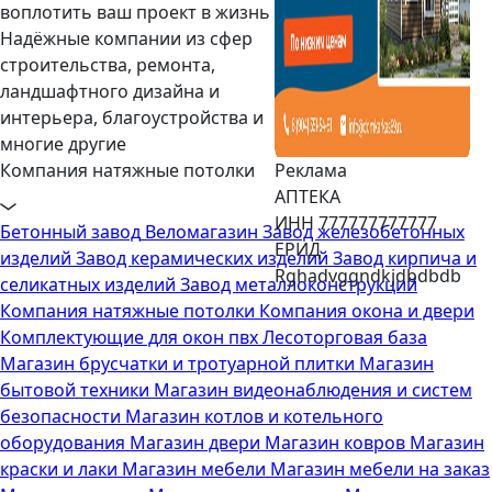
воплотить ваш проект в жизнь
Надёжные компании из сфер
строительства, ремонта,
ландшафтного дизайна и
интерьера, благоустройства и
многие другие
Компания натяжные потолки
Реклама
АПТЕКА
ИНН 777777777777
Бетонный завод
Веломагазин
Завод железобетонных
ЕРИД
изделий
Завод керамических изделий
Завод кирпича и
Rghadvggndkjdbdbdb
селикатных изделий
Завод металлоконструкций
Компания натяжные потолки
Компания окона и двери
Комплектующие для окон пвх
Лесоторговая база
Магазин брусчатки и тротуарной плитки
Магазин
бытовой техники
Магазин видеонаблюдения и систем
безопасноcти
Магазин котлов и котельного
оборудования
Магазин двери
Магазин ковров
Магазин
краски и лаки
Магазин мебели
Магазин мебели на заказ