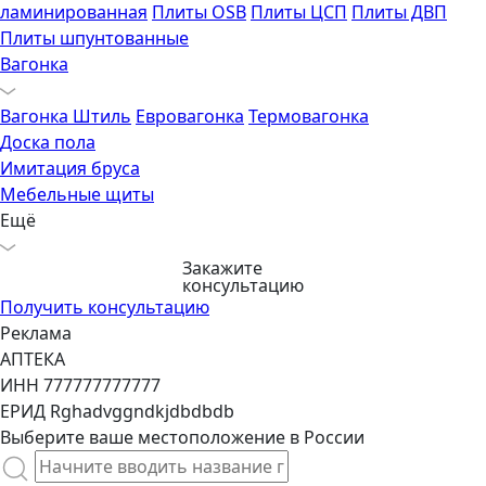
ламинированная
Плиты OSB
Плиты ЦСП
Плиты ДВП
Плиты шпунтованные
Вагонка
Вагонка Штиль
Евровагонка
Термовагонка
Доска пола
Имитация бруса
Мебельные щиты
Ещё
Закажите
консультацию
Получить консультацию
Реклама
АПТЕКА
ИНН 777777777777
ЕРИД Rghadvggndkjdbdbdb
Выберите ваше местоположение в России