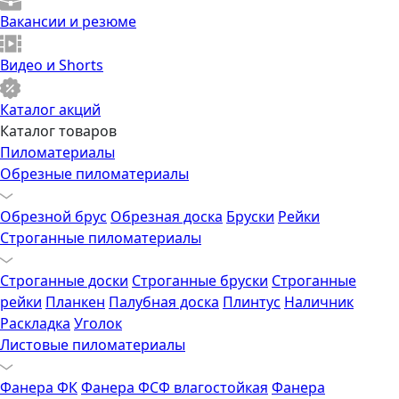
Вакансии и резюме
Видео и Shorts
Каталог акций
Каталог товаров
Пиломатериалы
Обрезные пиломатериалы
Обрезной брус
Обрезная доска
Бруски
Рейки
Строганные пиломатериалы
Строганные доски
Строганные бруски
Строганные
рейки
Планкен
Палубная доска
Плинтус
Наличник
Раскладка
Уголок
Листовые пиломатериалы
Фанера ФК
Фанера ФСФ влагостойкая
Фанера