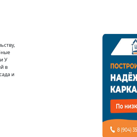
ьству,
бные
ии
У
й в
сада и