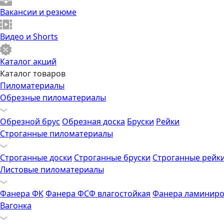
Вакансии и резюме
Видео и Shorts
Каталог акций
Каталог товаров
Пиломатериалы
Обрезные пиломатериалы
Обрезной брус
Обрезная доска
Бруски
Рейки
Строганные пиломатериалы
Строганные доски
Строганные бруски
Строганные рейк
Листовые пиломатериалы
Фанера ФК
Фанера ФСФ влагостойкая
Фанера ламиниро
Вагонка