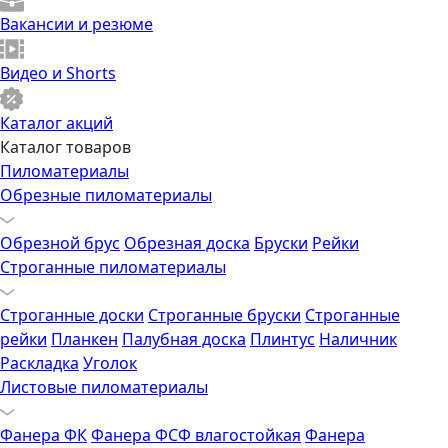
Вакансии и резюме
Видео и Shorts
Каталог акций
Каталог товаров
Пиломатериалы
Обрезные пиломатериалы
Обрезной брус
Обрезная доска
Бруски
Рейки
Строганные пиломатериалы
Строганные доски
Строганные бруски
Строганные
рейки
Планкен
Палубная доска
Плинтус
Наличник
Раскладка
Уголок
Листовые пиломатериалы
Фанера ФК
Фанера ФСФ влагостойкая
Фанера