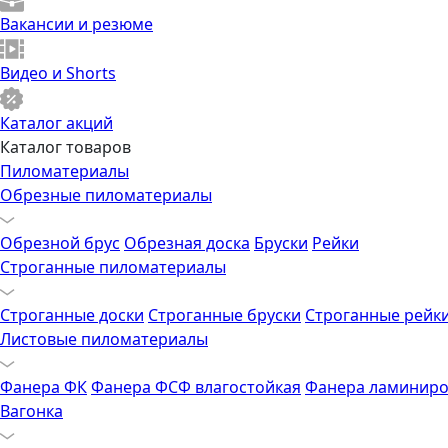
Вакансии и резюме
Видео и Shorts
Каталог акций
Каталог товаров
Пиломатериалы
Обрезные пиломатериалы
Обрезной брус
Обрезная доска
Бруски
Рейки
Строганные пиломатериалы
Строганные доски
Строганные бруски
Строганные рейк
Листовые пиломатериалы
Фанера ФК
Фанера ФСФ влагостойкая
Фанера ламиниро
Вагонка