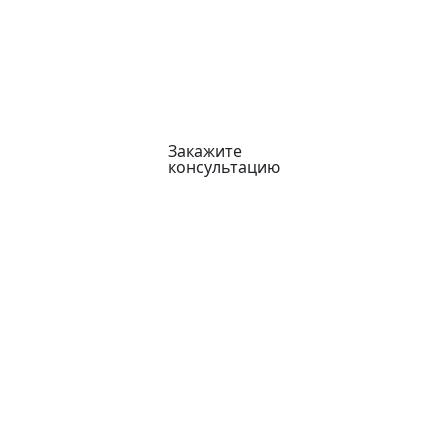
Закажите
консультацию
Реклама
АПТЕКА
ИНН 777777777777
ЕРИД Rghadvggndkjdbdbdb