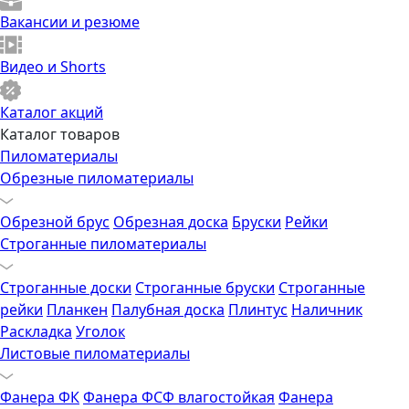
Вакансии и резюме
Видео и Shorts
Каталог акций
Каталог товаров
Пиломатериалы
Обрезные пиломатериалы
Обрезной брус
Обрезная доска
Бруски
Рейки
Строганные пиломатериалы
Строганные доски
Строганные бруски
Строганные
рейки
Планкен
Палубная доска
Плинтус
Наличник
Раскладка
Уголок
Листовые пиломатериалы
Фанера ФК
Фанера ФСФ влагостойкая
Фанера