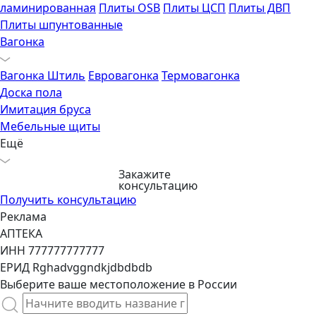
ламинированная
Плиты OSB
Плиты ЦСП
Плиты ДВП
Плиты шпунтованные
Вагонка
Вагонка Штиль
Евровагонка
Термовагонка
Доска пола
Имитация бруса
Мебельные щиты
Ещё
Закажите
консультацию
Получить консультацию
Реклама
АПТЕКА
ИНН 777777777777
ЕРИД Rghadvggndkjdbdbdb
Выберите ваше местоположение в России