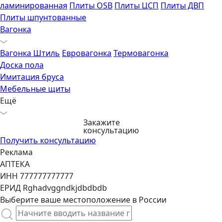
ламинированная
Плиты OSB
Плиты ЦСП
Плиты ДВП
Плиты шпунтованные
Вагонка
Вагонка Штиль
Евровагонка
Термовагонка
Доска пола
Имитация бруса
Мебельные щиты
Ещё
Закажите
консультацию
Получить консультацию
Реклама
АПТЕКА
ИНН 777777777777
ЕРИД Rghadvggndkjdbdbdb
Выберите ваше местоположение в России