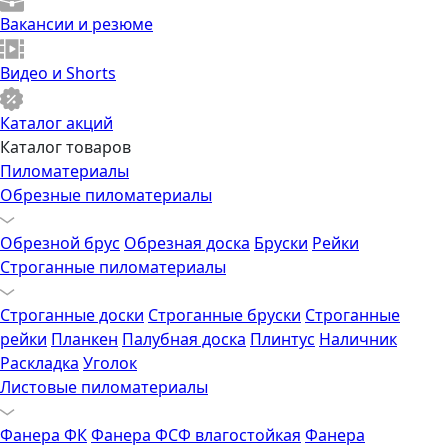
Вакансии и резюме
Видео и Shorts
Каталог акций
Каталог товаров
Пиломатериалы
Обрезные пиломатериалы
Обрезной брус
Обрезная доска
Бруски
Рейки
Строганные пиломатериалы
Строганные доски
Строганные бруски
Строганные
рейки
Планкен
Палубная доска
Плинтус
Наличник
Раскладка
Уголок
Листовые пиломатериалы
Фанера ФК
Фанера ФСФ влагостойкая
Фанера