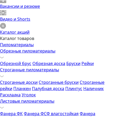
Вакансии и резюме
Видео и Shorts
Каталог акций
Каталог товаров
Пиломатериалы
Обрезные пиломатериалы
Обрезной брус
Обрезная доска
Бруски
Рейки
Строганные пиломатериалы
Строганные доски
Строганные бруски
Строганные
рейки
Планкен
Палубная доска
Плинтус
Наличник
Раскладка
Уголок
Листовые пиломатериалы
Фанера ФК
Фанера ФСФ влагостойкая
Фанера