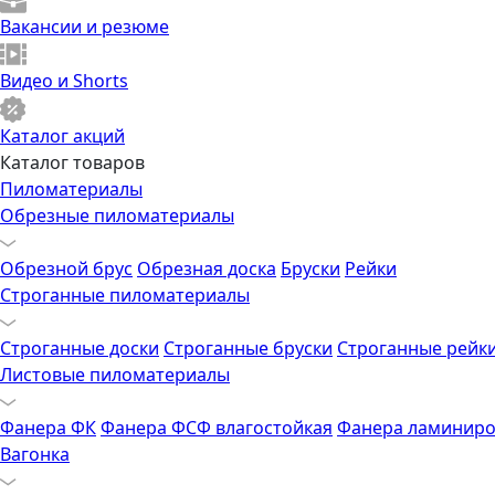
Вакансии и резюме
Видео и Shorts
Каталог акций
Каталог товаров
Пиломатериалы
Обрезные пиломатериалы
Обрезной брус
Обрезная доска
Бруски
Рейки
Строганные пиломатериалы
Строганные доски
Строганные бруски
Строганные рейк
Листовые пиломатериалы
Фанера ФК
Фанера ФСФ влагостойкая
Фанера ламиниро
Вагонка