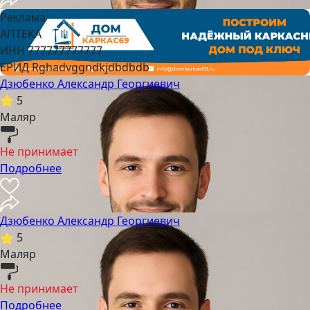
Реклама
АПТЕКА
ИНН 777777777777
ЕРИД Rghadvggndkjdbdbdb
Дзюбенко Александр Георгиевич
5
Маляр
Не принимает
Подробнее
Дзюбенко Александр Георгиевич
5
Маляр
Не принимает
Подробнее