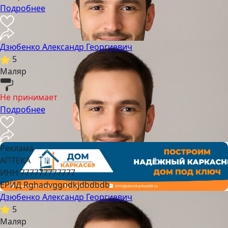
Подробнее
Дзюбенко Александр Георгиевич
5
Маляр
Не принимает
Подробнее
Реклама
АПТЕКА
ИНН 777777777777
ЕРИД Rghadvggndkjdbdbdb
Дзюбенко Александр Георгиевич
5
Маляр