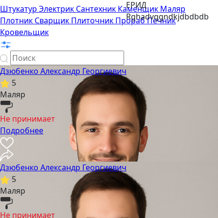
ЕРИД
Штукатур
Электрик
Сантехник
Каменщик
Маляр
Rghadvggndkjdbdbdb
Плотник
Сварщик
Плиточник
Прораб
Печник
Кровельщик
Дзюбенко Александр Георгиевич
5
Маляр
Не принимает
Подробнее
Дзюбенко Александр Георгиевич
5
Маляр
Не принимает