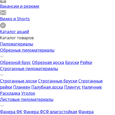
Вакансии и резюме
Видео и Shorts
Каталог акций
Каталог товаров
Пиломатериалы
Обрезные пиломатериалы
Обрезной брус
Обрезная доска
Бруски
Рейки
Строганные пиломатериалы
Строганные доски
Строганные бруски
Строганные
рейки
Планкен
Палубная доска
Плинтус
Наличник
Раскладка
Уголок
Листовые пиломатериалы
Фанера ФК
Фанера ФСФ влагостойкая
Фанера